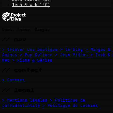
Tech & Web
1502
Geek, Anime, Mangas
// nav
> trouver une boutique
> le blog
> Mangas &
Animés
> Pop Culture
> Jeux Vidéos
> Tech &
Web
> Films & Séries
// contact
> Contact
// legal
> Mentions légales
> Politique de
confidentialité
> Politique de cookies