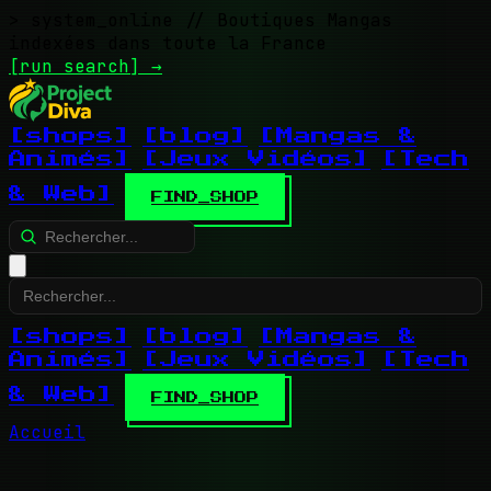
> system_online
// Boutiques Mangas
indexées dans toute la France
[run search]
→
[shops]
[blog]
[Mangas &
Animés]
[Jeux Vidéos]
[Tech
& Web]
FIND_SHOP
[shops]
[blog]
[Mangas &
Animés]
[Jeux Vidéos]
[Tech
& Web]
FIND_SHOP
Accueil