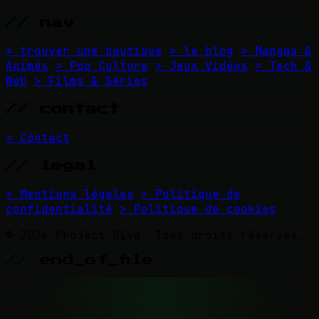
// nav
> trouver une boutique
> le blog
> Mangas &
Animés
> Pop Culture
> Jeux Vidéos
> Tech &
Web
> Films & Séries
// contact
> Contact
// legal
> Mentions légales
> Politique de
confidentialité
> Politique de cookies
© 2026 Project Diva. Tous droits réservés.
// end_of_file