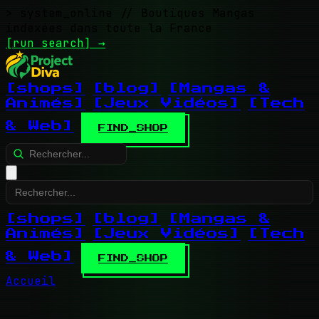
> system_online
// Boutiques Mangas
indexées dans toute la France
[run search]
→
[shops]
[blog]
[Mangas &
Animés]
[Jeux Vidéos]
[Tech
& Web]
FIND_SHOP
[shops]
[blog]
[Mangas &
Animés]
[Jeux Vidéos]
[Tech
& Web]
FIND_SHOP
Accueil