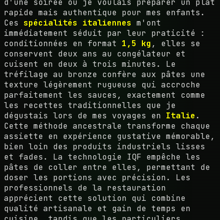
d'une soirée où je voulais préparer un plat
rapide mais authentique pour mes enfants.
Ces
spécialités italiennes
m'ont
immédiatement séduit par leur praticité :
conditionnées en format
1,5 kg
, elles se
conservent deux ans au congélateur et
cuisent en deux à trois minutes. Le
tréfilage au bronze confère aux pâtes une
texture légèrement rugueuse qui accroche
parfaitement les sauces, exactement comme
les recettes traditionnelles que je
dégustais lors de mes voyages en
Italie
.
Cette méthode ancestrale transforme chaque
assiette en expérience gustative mémorable,
bien loin des produits industriels lisses
et fades. La technologie IQF empêche les
pâtes de coller entre elles, permettant de
doser les portions avec précision. Les
professionnels de la restauration
apprécient cette solution qui combine
qualité artisanale et gain de temps en
cuisine, tandis que les particuliers