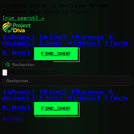
> system_online
// Boutiques Mangas
indexées dans toute la France
[run search]
→
[shops]
[blog]
[Mangas &
Animés]
[Jeux Vidéos]
[Tech
& Web]
FIND_SHOP
[shops]
[blog]
[Mangas &
Animés]
[Jeux Vidéos]
[Tech
& Web]
FIND_SHOP
Accueil