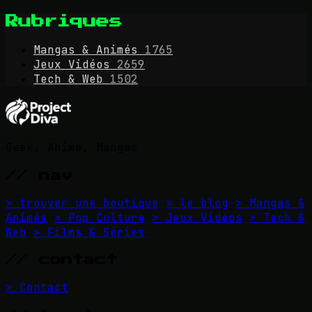
Rubriques
Mangas & Animés
1765
Jeux Vidéos
2659
Tech & Web
1502
Geek, Anime, Mangas
// nav
> trouver une boutique
> le blog
> Mangas &
Animés
> Pop Culture
> Jeux Vidéos
> Tech &
Web
> Films & Séries
// contact
> Contact