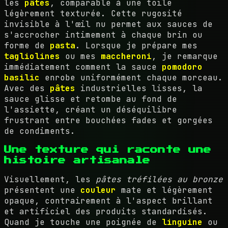
les
pâtes
, comparable à une toile
légèrement texturée. Cette rugosité
invisible à l'œil nu permet aux sauces de
s'accrocher intimement à chaque brin ou
forme de
pasta
. Lorsque je prépare mes
tagliolines
ou mes
maccheroni
, je remarque
immédiatement comment la sauce
pomodoro
basilic
enrobe uniformément chaque morceau.
Avec des
pâtes
industrielles lisses, la
sauce glisse et retombe au fond de
l'assiette, créant un déséquilibre
frustrant entre bouchées fades et gorgées
de condiments.
Une texture qui raconte une
histoire artisanale
Visuellement, les
pâtes tréfilées au bronze
présentent une
couleur
mate et légèrement
opaque, contrairement à l'aspect brillant
et artificiel des produits standardisés.
Quand je touche une poignée de
linguine
ou