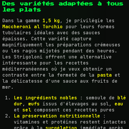
Des variétés adaptées à tous
les plats
Dans la gamme
1,5 kg
, je privilégie les
Maccheroni al Torchio
pour leurs formes
tubulaires idéales avec des sauces
épaisses. Cette variété capture
magnifiquement les préparations crémeuses
ou les ragùs mijotés pendant des heures.
Les Strigoloni offrent une alternative
intéressante pour les recettes
méditerranéennes où je veux obtenir un
contraste entre la fermeté de la
pasta
et
la délicatesse d'une sauce aux fruits de
mer.
Les ingrédients nobles
: semoule de
blé
dur
,
œufs
issus d'élevages au sol,
eau
et
sel
composent ces recettes pures
La préservation nutritionnelle
:
vitamines et protéines restent intactes
grâce à la
surgélation
immédiate après