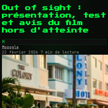
Out of sight :
présentation, test
et avis du film
hors d'atteinte
M
Mooogle
22 février 2026
7 min de lecture