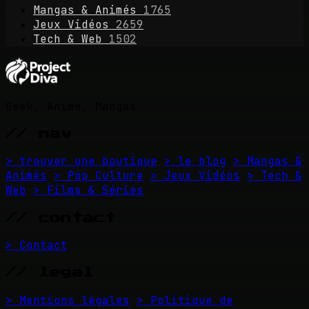
Mangas & Animés
1765
Jeux Vidéos
2659
Tech & Web
1502
Geek, Anime, Mangas
// nav
> trouver une boutique
> le blog
> Mangas &
Animés
> Pop Culture
> Jeux Vidéos
> Tech &
Web
> Films & Séries
// contact
> Contact
// legal
> Mentions légales
> Politique de