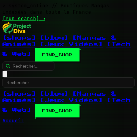
> system_online
// Boutiques Mangas
indexées dans toute la France
[run search]
→
[shops]
[blog]
[Mangas &
Animés]
[Jeux Vidéos]
[Tech
& Web]
FIND_SHOP
[shops]
[blog]
[Mangas &
Animés]
[Jeux Vidéos]
[Tech
& Web]
FIND_SHOP
Accueil