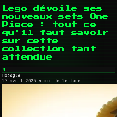
Lego dévoile ses
nouveaux sets One
Piece : tout ce
qu'il faut savoir
sur cette
collection tant
attendue
M
Mooogle
17 avril 2025
4 min de lecture