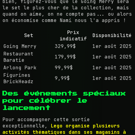
bien, figurez-vous que le Going Merry sera
le set le plus cher de la collection, mais
quand on aime, on ne compte pas... ou alors
on économise comme Nami nous l'a appris !
Prix
Set
Disponibilité
indicatif
Going Merry
329,99$
1er août 2025
Restaurant
179,99$
1er août 2025
Baratie
Arlong Park
99,99$
1er août 2025
Figurines
9,99$
1er août 2025
BrickHeadz
Des événements spéciaux
pour célébrer le
lancement
Pour accompagner cette sortie
exceptionnelle,
Lego organise plusieurs
activités thématiques dans ses magasins à