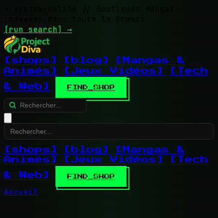
> system_online
// Boutiques Mangas
indexées dans toute la France
[run search]
→
[shops]
[blog]
[Mangas &
Animés]
[Jeux Vidéos]
[Tech
& Web]
FIND_SHOP
[shops]
[blog]
[Mangas &
Animés]
[Jeux Vidéos]
[Tech
& Web]
FIND_SHOP
Accueil