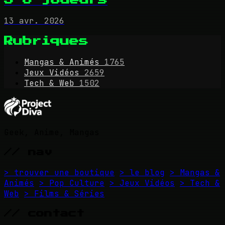
13 avr. 2026
Rubriques
Mangas & Animés
1765
Jeux Vidéos
2659
Tech & Web
1502
Geek, Anime, Mangas
// nav
> trouver une boutique
> le blog
> Mangas &
Animés
> Pop Culture
> Jeux Vidéos
> Tech &
Web
> Films & Séries
// contact