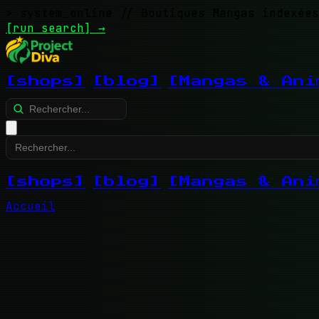
> system_online
// Boutiques Mangas indexées
[run search]
→
[shops]
[blog]
[Mangas & Ani
[shops]
[blog]
[Mangas & Ani
Accueil