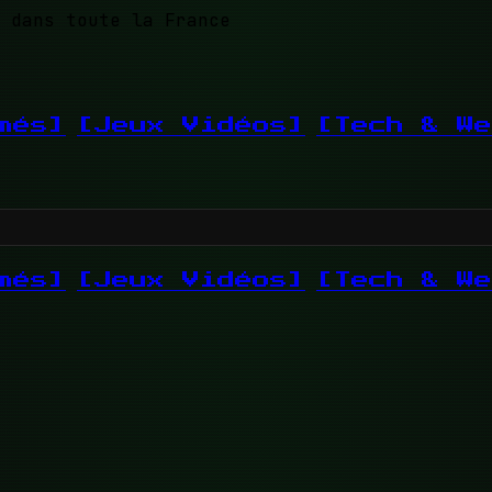
 dans toute la France
més]
[Jeux Vidéos]
[Tech & We
més]
[Jeux Vidéos]
[Tech & We