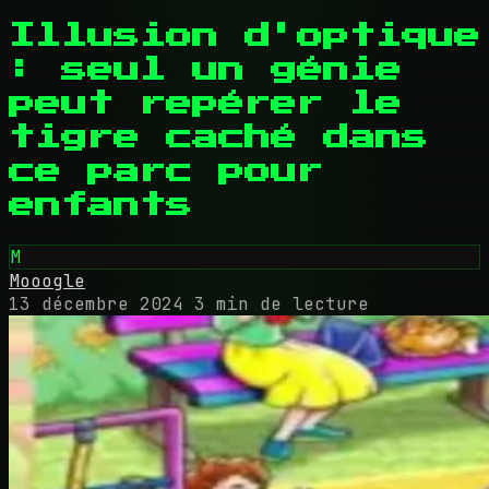
Illusion d'optique
: seul un génie
peut repérer le
tigre caché dans
ce parc pour
enfants
M
Mooogle
13 décembre 2024
3 min de lecture