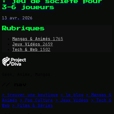
: jeu de société pour
3-6 joueurs
13 avr. 2026
Rubriques
Mangas & Animés
1765
Jeux Vidéos
2659
Tech & Web
1502
Geek, Anime, Mangas
// nav
> trouver une boutique
> le blog
> Mangas &
Animés
> Pop Culture
> Jeux Vidéos
> Tech &
Web
> Films & Séries