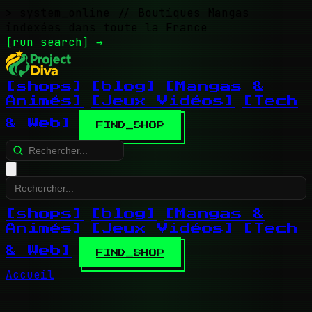
> system_online
// Boutiques Mangas
indexées dans toute la France
[run search]
→
[shops]
[blog]
[Mangas &
Animés]
[Jeux Vidéos]
[Tech
& Web]
FIND_SHOP
[shops]
[blog]
[Mangas &
Animés]
[Jeux Vidéos]
[Tech
& Web]
FIND_SHOP
Accueil