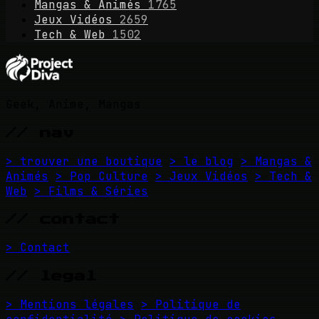
Mangas & Animés
1765
Jeux Vidéos
2659
Tech & Web
1502
Geek, Anime, Mangas
// nav
> trouver une boutique
> le blog
> Mangas &
Animés
> Pop Culture
> Jeux Vidéos
> Tech &
Web
> Films & Séries
// contact
> Contact
// legal
> Mentions légales
> Politique de