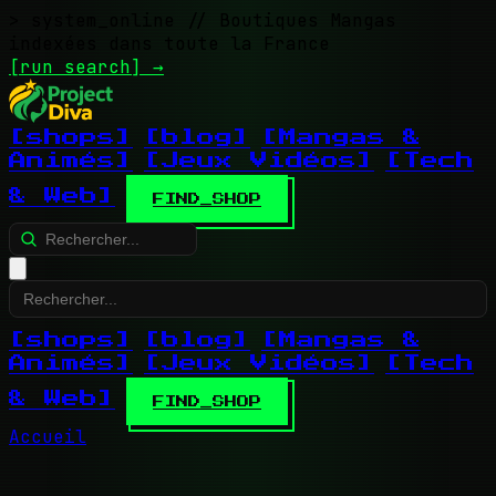
> system_online
// Boutiques Mangas
indexées dans toute la France
[run search]
→
[shops]
[blog]
[Mangas &
Animés]
[Jeux Vidéos]
[Tech
& Web]
FIND_SHOP
[shops]
[blog]
[Mangas &
Animés]
[Jeux Vidéos]
[Tech
& Web]
FIND_SHOP
Accueil