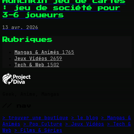
Munchkin jeu de cartes
: jeu de société pour
3-6 joueurs
13 avr. 2026
Rubriques
Mangas & Animés
1765
Jeux Vidéos
2659
Tech & Web
1502
Geek, Anime, Mangas
// nav
> trouver une boutique
> le blog
> Mangas &
Animés
> Pop Culture
> Jeux Vidéos
> Tech &
Web
> Films & Séries