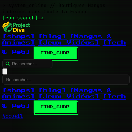
> system_online
// Boutiques Mangas
indexées dans toute la France
[run search]
→
[shops]
[blog]
[Mangas &
Animés]
[Jeux Vidéos]
[Tech
& Web]
FIND_SHOP
[shops]
[blog]
[Mangas &
Animés]
[Jeux Vidéos]
[Tech
& Web]
FIND_SHOP
Accueil