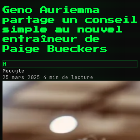
Geno Auriemma
partage un conseil
simple au nouvel
entraîneur de
Paige Bueckers
M
Mooogle
25 mars 2025
4 min de lecture