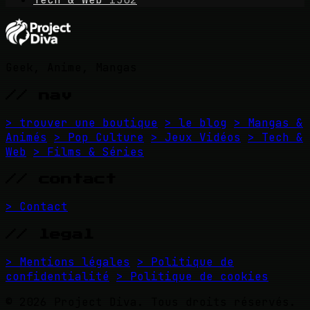
Geek, Anime, Mangas
// nav
> trouver une boutique
> le blog
> Mangas &
Animés
> Pop Culture
> Jeux Vidéos
> Tech &
Web
> Films & Séries
// contact
> Contact
// legal
> Mentions légales
> Politique de
confidentialité
> Politique de cookies
© 2026 Project Diva. Tous droits réservés.