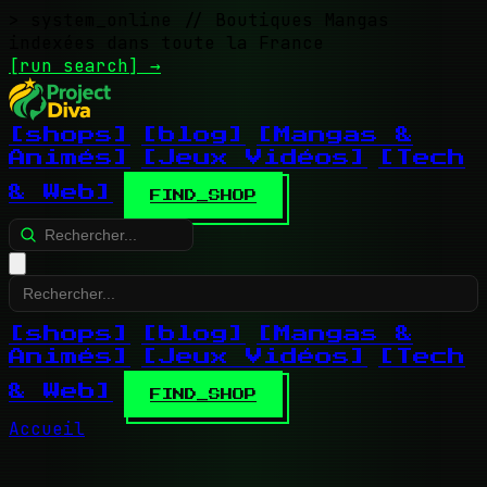
> system_online
// Boutiques Mangas
indexées dans toute la France
[run search]
→
[shops]
[blog]
[Mangas &
Animés]
[Jeux Vidéos]
[Tech
& Web]
FIND_SHOP
[shops]
[blog]
[Mangas &
Animés]
[Jeux Vidéos]
[Tech
& Web]
FIND_SHOP
Accueil