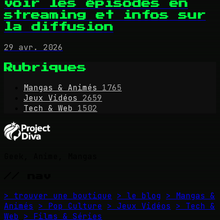
voir les épisodes en
streaming et infos sur
la diffusion
29 avr. 2026
Rubriques
Mangas & Animés
1765
Jeux Vidéos
2659
Tech & Web
1502
Geek, Anime, Mangas
// nav
> trouver une boutique
> le blog
> Mangas &
Animés
> Pop Culture
> Jeux Vidéos
> Tech &
Web
> Films & Séries