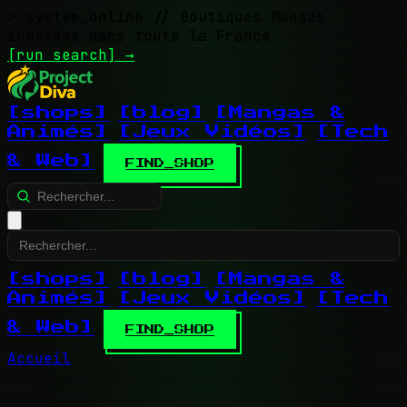
> system_online
// Boutiques Mangas
indexées dans toute la France
[run search]
→
[shops]
[blog]
[Mangas &
Animés]
[Jeux Vidéos]
[Tech
& Web]
FIND_SHOP
[shops]
[blog]
[Mangas &
Animés]
[Jeux Vidéos]
[Tech
& Web]
FIND_SHOP
Accueil