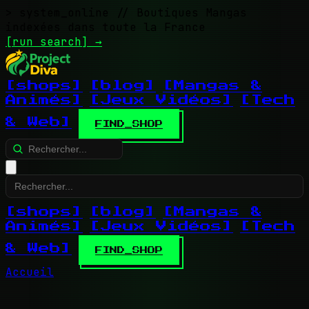
> system_online
// Boutiques Mangas
indexées dans toute la France
[run search]
→
[shops]
[blog]
[Mangas &
Animés]
[Jeux Vidéos]
[Tech
& Web]
FIND_SHOP
[shops]
[blog]
[Mangas &
Animés]
[Jeux Vidéos]
[Tech
& Web]
FIND_SHOP
Accueil