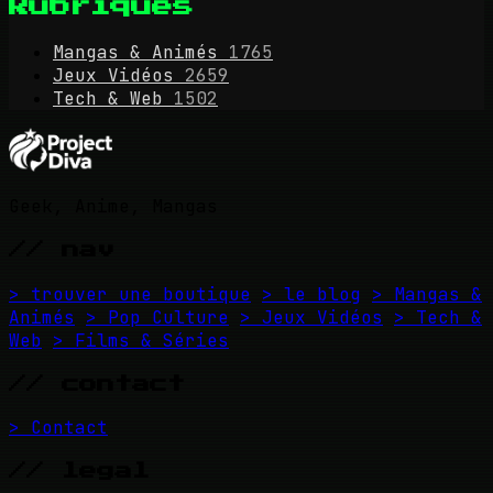
Rubriques
Mangas & Animés
1765
Jeux Vidéos
2659
Tech & Web
1502
Geek, Anime, Mangas
// nav
> trouver une boutique
> le blog
> Mangas &
Animés
> Pop Culture
> Jeux Vidéos
> Tech &
Web
> Films & Séries
// contact
> Contact
// legal