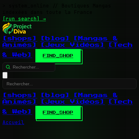
> system_online
// Boutiques Mangas
indexées dans toute la France
[run search]
→
[shops]
[blog]
[Mangas &
Animés]
[Jeux Vidéos]
[Tech
& Web]
FIND_SHOP
[shops]
[blog]
[Mangas &
Animés]
[Jeux Vidéos]
[Tech
& Web]
FIND_SHOP
Accueil