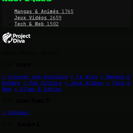
Mangas & Animés
1765
Jeux Vidéos
2659
Tech & Web
1502
Geek, Anime, Mangas
// nav
> trouver une boutique
> le blog
> Mangas &
Animés
> Pop Culture
> Jeux Vidéos
> Tech &
Web
> Films & Séries
// contact
> Contact
// legal