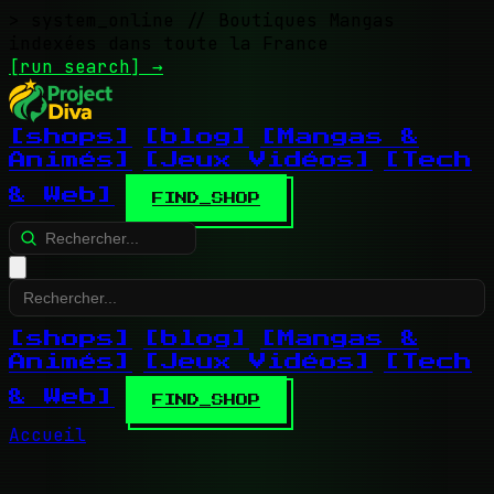
> system_online
// Boutiques Mangas
indexées dans toute la France
[run search]
→
[shops]
[blog]
[Mangas &
Animés]
[Jeux Vidéos]
[Tech
& Web]
FIND_SHOP
[shops]
[blog]
[Mangas &
Animés]
[Jeux Vidéos]
[Tech
& Web]
FIND_SHOP
Accueil