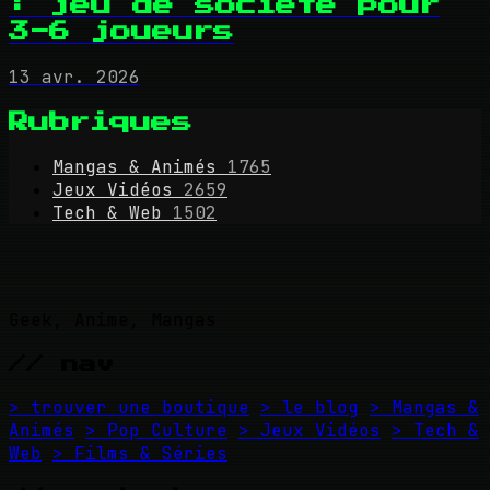
: jeu de société pour
3-6 joueurs
13 avr. 2026
Rubriques
Mangas & Animés
1765
Jeux Vidéos
2659
Tech & Web
1502
Geek, Anime, Mangas
// nav
> trouver une boutique
> le blog
> Mangas &
Animés
> Pop Culture
> Jeux Vidéos
> Tech &
Web
> Films & Séries