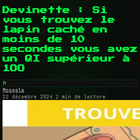
Devinette : Si
vous trouvez le
lapin caché en
moins de 10
secondes vous avez
un QI supérieur à
1OO
M
Mooogle
22 décembre 2024
2 min de lecture