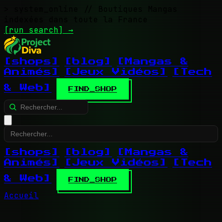
> system_online
// Boutiques Mangas
indexées dans toute la France
[run search]
→
[shops]
[blog]
[Mangas &
Animés]
[Jeux Vidéos]
[Tech
& Web]
FIND_SHOP
[shops]
[blog]
[Mangas &
Animés]
[Jeux Vidéos]
[Tech
& Web]
FIND_SHOP
Accueil