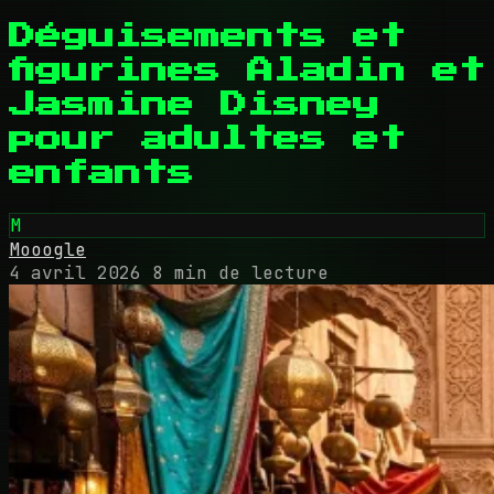
Déguisements et
figurines Aladin et
Jasmine Disney
pour adultes et
enfants
M
Mooogle
4 avril 2026
8 min de lecture