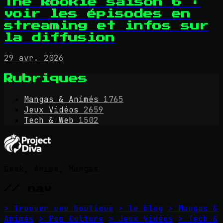
The Rookie saison 6 :
voir les épisodes en
streaming et infos sur
la diffusion
29 avr. 2026
Rubriques
Mangas & Animés
1765
Jeux Vidéos
2659
Tech & Web
1502
Geek, Anime, Mangas
// nav
> trouver une boutique
> le blog
> Mangas &
Animés
> Pop Culture
> Jeux Vidéos
> Tech &