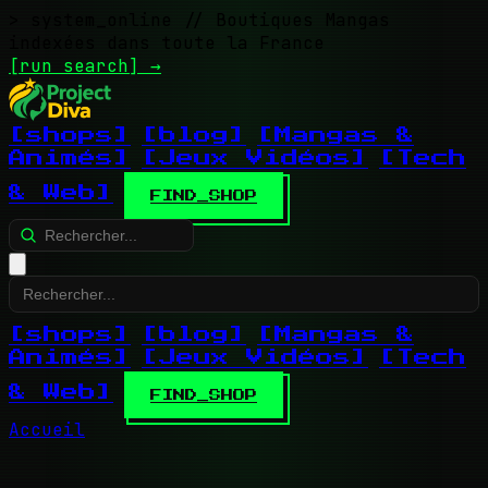
> system_online
// Boutiques Mangas
indexées dans toute la France
[run search]
→
[shops]
[blog]
[Mangas &
Animés]
[Jeux Vidéos]
[Tech
& Web]
FIND_SHOP
[shops]
[blog]
[Mangas &
Animés]
[Jeux Vidéos]
[Tech
& Web]
FIND_SHOP
Accueil