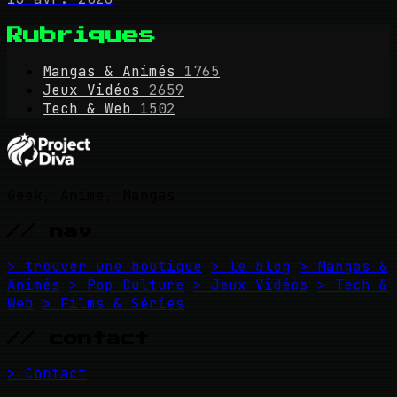
Rubriques
Mangas & Animés
1765
Jeux Vidéos
2659
Tech & Web
1502
Geek, Anime, Mangas
// nav
> trouver une boutique
> le blog
> Mangas &
Animés
> Pop Culture
> Jeux Vidéos
> Tech &
Web
> Films & Séries
// contact
> Contact