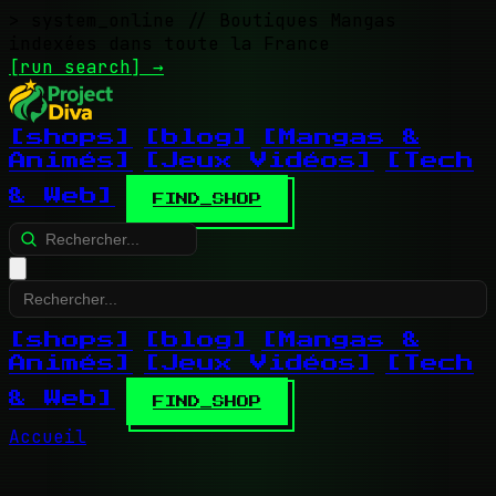
> system_online
// Boutiques Mangas
indexées dans toute la France
[run search]
→
[shops]
[blog]
[Mangas &
Animés]
[Jeux Vidéos]
[Tech
& Web]
FIND_SHOP
[shops]
[blog]
[Mangas &
Animés]
[Jeux Vidéos]
[Tech
& Web]
FIND_SHOP
Accueil