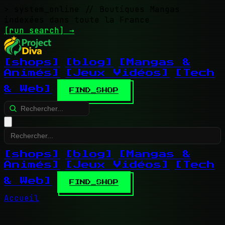
> system_online
// Boutiques Mangas
indexées dans toute la France
[run search]
→
[shops]
[blog]
[Mangas &
Animés]
[Jeux Vidéos]
[Tech
& Web]
FIND_SHOP
[shops]
[blog]
[Mangas &
Animés]
[Jeux Vidéos]
[Tech
& Web]
FIND_SHOP
Accueil