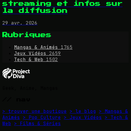
streaming et infos sur
la diffusion
29 avr. 2026
Rubriques
Mangas & Animés
1765
Jeux Vidéos
2659
Tech & Web
1502
Geek, Anime, Mangas
// nav
> trouver une boutique
> le blog
> Mangas &
Animés
> Pop Culture
> Jeux Vidéos
> Tech &
Web
> Films & Séries