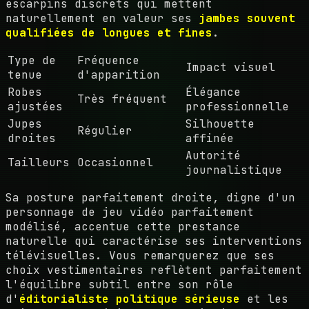
escarpins discrets qui mettent
naturellement en valeur ses
jambes souvent
qualifiées de longues et fines
.
Type de
Fréquence
Impact visuel
tenue
d'apparition
Robes
Élégance
Très fréquent
ajustées
professionnelle
Jupes
Silhouette
Régulier
droites
affinée
Autorité
Tailleurs
Occasionnel
journalistique
Sa posture parfaitement droite, digne d'un
personnage de jeu vidéo parfaitement
modélisé, accentue cette prestance
naturelle qui caractérise ses interventions
télévisuelles. Vous remarquerez que ses
choix vestimentaires reflètent parfaitement
l'équilibre subtil entre son rôle
d'
éditorialiste politique sérieuse
et les