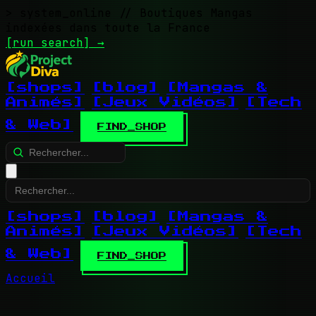
> system_online
// Boutiques Mangas
indexées dans toute la France
[run search]
→
[shops]
[blog]
[Mangas &
Animés]
[Jeux Vidéos]
[Tech
& Web]
FIND_SHOP
[shops]
[blog]
[Mangas &
Animés]
[Jeux Vidéos]
[Tech
& Web]
FIND_SHOP
Accueil