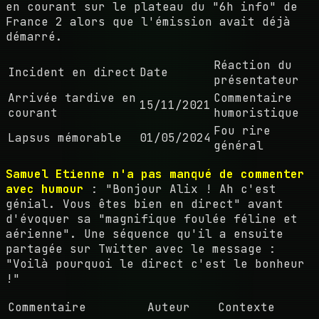
en courant sur le plateau du "6h info" de
France 2 alors que l'émission avait déjà
démarré.
Réaction du
Incident en direct
Date
présentateur
Arrivée tardive en
Commentaire
15/11/2021
courant
humoristique
Fou rire
Lapsus mémorable
01/05/2024
général
Samuel Etienne n'a pas manqué de commenter
avec humour
: "Bonjour Alix ! Ah c'est
génial. Vous êtes bien en direct" avant
d'évoquer sa "magnifique foulée féline et
aérienne". Une séquence qu'il a ensuite
partagée sur Twitter avec le message :
"Voilà pourquoi le direct c'est le bonheur
!"
Commentaire
Auteur
Contexte