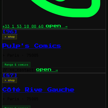
+33 1 53 10 00 60
open
→
[96]
> shop
Pulp's Comics
>
Paris
· 75005
Manga & comics
// no_contact
open
→
[87]
> shop
Côté Rive Gauche
>
Paris
· 75005