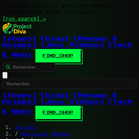
> system_online
// Boutiques Mangas
indexées dans toute la France
[run search]
→
[shops]
[blog]
[Mangas &
Animés]
[Jeux Vidéos]
[Tech
& Web]
FIND_SHOP
[shops]
[blog]
[Mangas &
Animés]
[Jeux Vidéos]
[Tech
& Web]
FIND_SHOP
Accueil
/
Boutiques Mangas