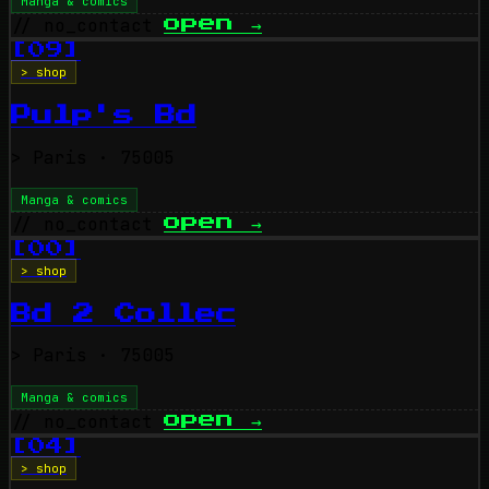
Manga & comics
// no_contact
open
→
[09]
> shop
Pulp's Bd
>
Paris
· 75005
Manga & comics
// no_contact
open
→
[00]
> shop
Bd 2 Collec
>
Paris
· 75005
Manga & comics
// no_contact
open
→
[04]
> shop