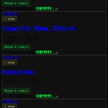
Manga & comics
// no_contact
open
→
[15]
> shop
Coyote Mag Store
>
Paris
· 75002
Manga & comics
// no_contact
open
→
[01]
> shop
Komikku
>
Paris
· 75001
Manga & comics
// no_contact
open
→
[50]
> shop