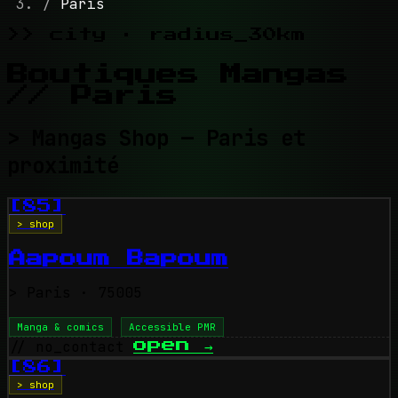
/
Paris
>> city · radius_30km
Boutiques Mangas
// Paris
> Mangas Shop — Paris et
proximité
[85]
> shop
Aapoum Bapoum
>
Paris
· 75005
Manga & comics
Accessible PMR
// no_contact
open
→
[86]
> shop