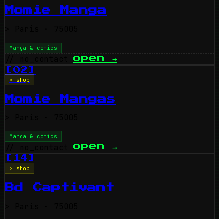
Momie Manga
>
Paris
· 75005
Manga & comics
// no_contact
open
→
[02]
> shop
Momie Mangas
>
Paris
· 75005
Manga & comics
// no_contact
open
→
[14]
> shop
Bd Captivant
>
Paris
· 75005