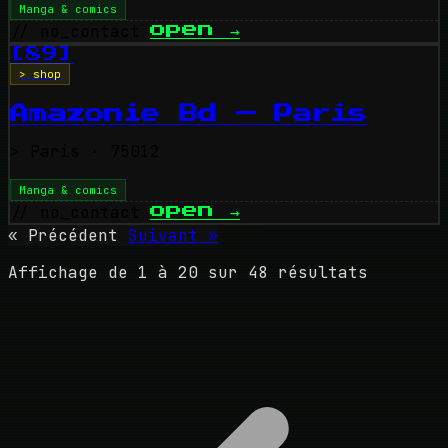
Manga & comics
// no_contact
open
→
[89]
> shop
Amazonie Bd — Paris
>
Paris
· 75012
Manga & comics
// no_contact
open
→
« Précédent
Suivant »
Affichage de
1
à
20
sur
48
résultats