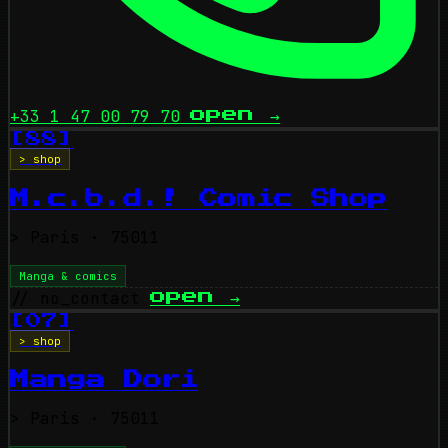
+33 1 47 00 79 70
open
→
[88]
> shop
M.c.b.d.! Comic Shop
>
Paris
· 75011
Manga & comics
// no_contact
open
→
[07]
> shop
Manga Dori
>
Paris
· 75011