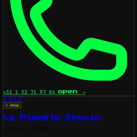
+33 1 53 71 97 84
open
→
[11]
> shop
La Planète Dessin
>
Paris
· 75006