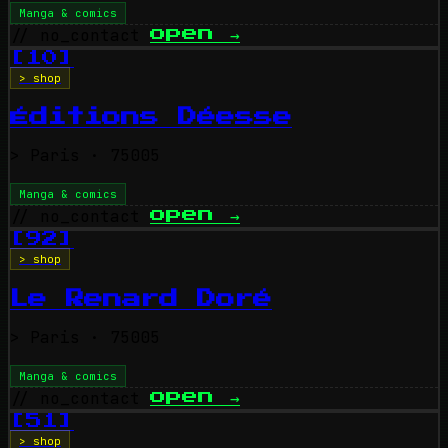
Manga & comics
// no_contact
open
→
[10]
> shop
Éditions Déesse
>
Paris
· 75005
Manga & comics
// no_contact
open
→
[92]
> shop
Le Renard Doré
>
Paris
· 75005
Manga & comics
// no_contact
open
→
[51]
> shop