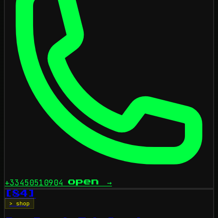
+33450510904
open
→
[84]
> shop