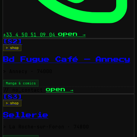
+33 4 50 51 09 04
open
→
[82]
> shop
Bd Fugue Café — Annecy
>
Annecy
· 74000
Manga & comics
// no_contact
open
→
[83]
> shop
Sellerie
>
La Roche-sur-Foron
· 74800