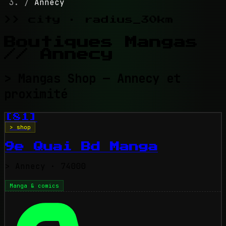
/
Annecy
>> city · radius_30km
Boutiques Mangas
// Annecy
> Mangas Shop — Annecy et
proximité
[81]
> shop
9e Quai Bd Manga
>
Annecy
· 74000
Manga & comics