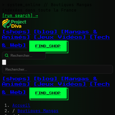
> system_online
// Boutiques Mangas
indexées dans toute la France
[run search]
→
[shops]
[blog]
[Mangas &
Animés]
[Jeux Vidéos]
[Tech
& Web]
FIND_SHOP
[shops]
[blog]
[Mangas &
Animés]
[Jeux Vidéos]
[Tech
& Web]
FIND_SHOP
Accueil
/
Boutiques Mangas