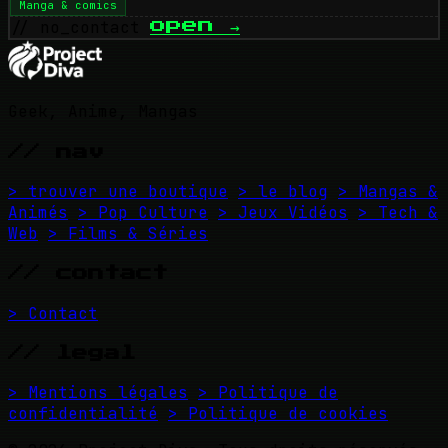
Manga & comics
// no_contact
open
→
Geek, Anime, Mangas
// nav
> trouver une boutique
> le blog
> Mangas &
Animés
> Pop Culture
> Jeux Vidéos
> Tech &
Web
> Films & Séries
// contact
> Contact
// legal
> Mentions légales
> Politique de
confidentialité
> Politique de cookies