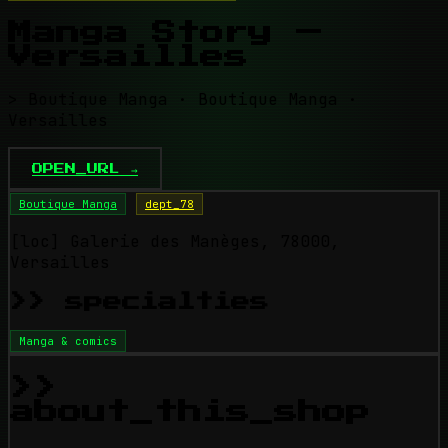
Manga Story —
Versailles
> Boutique Manga · Boutique Manga ·
Versailles
OPEN_URL →
Boutique Manga
dept_78
[loc]
Galerie des Manèges, 78000,
Versailles
>> specialties
Manga & comics
>>
about_this_shop