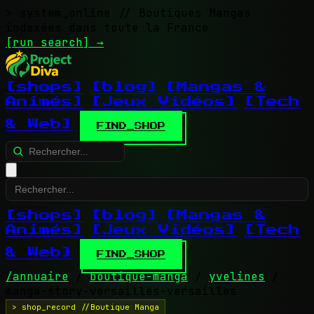
> system_online
// Boutiques Mangas
indexées dans toute la France
[run search]
→
[shops]
[blog]
[Mangas &
Animés]
[Jeux Vidéos]
[Tech
& Web]
FIND_SHOP
[shops]
[blog]
[Mangas &
Animés]
[Jeux Vidéos]
[Tech
& Web]
FIND_SHOP
/annuaire
/
boutique-manga
/
yvelines
/
manga-story-versailles-versailles
> shop_record //Boutique Manga