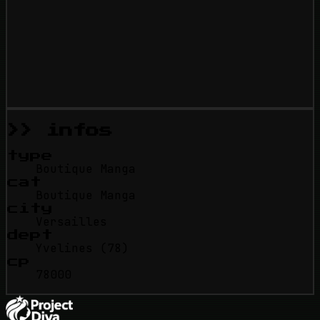
>> infos
type
Boutique Manga
cat
Boutique Manga
city
Versailles
dept
Yvelines (78)
cp
78000