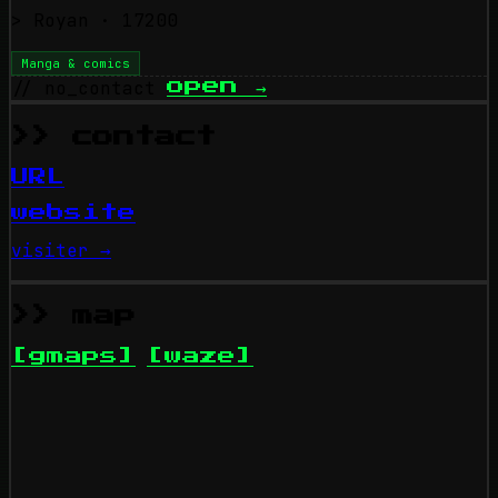
>
Royan
· 17200
Manga & comics
// no_contact
open
→
>> contact
URL
website
visiter →
>> map
[gmaps]
[waze]