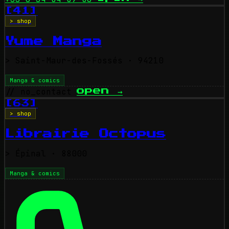
[41]
> shop
Yume Manga
>
Saint-Maur-des-Fossés
· 94210
Manga & comics
// no_contact
open
→
[63]
> shop
Librairie Octopus
>
Épinal
· 88000
Manga & comics