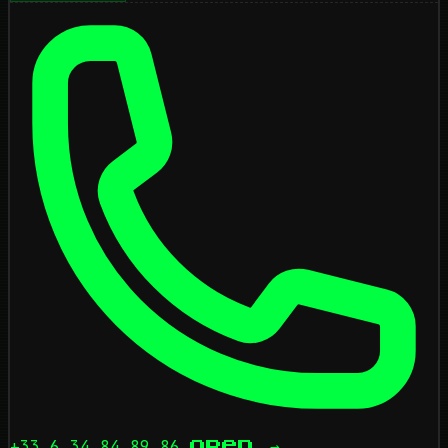
+33 6 34 84 89 86
open
→