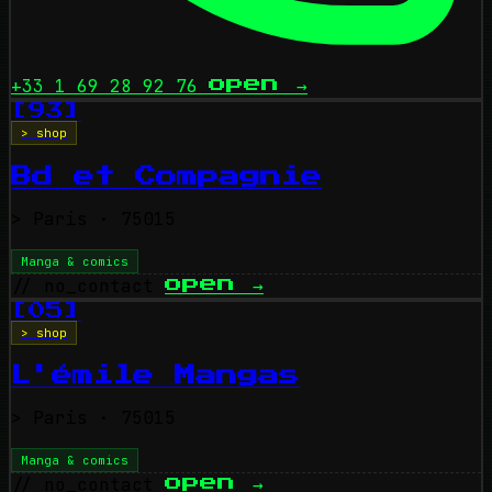
+33 1 69 28 92 76
open
→
[93]
> shop
Bd et Compagnie
>
Paris
· 75015
Manga & comics
// no_contact
open
→
[05]
> shop
L'émile Mangas
>
Paris
· 75015
Manga & comics
// no_contact
open
→