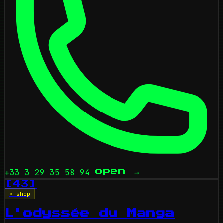
+33 3 29 35 58 94
open
→
[43]
> shop
L'odyssée du Manga