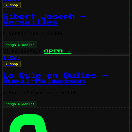
> shop
Gibert Joseph —
Versailles
>
Versailles
· 78000
Manga & comics
// no_contact
open
→
[32]
> shop
La Dule en Bulles —
Rueil-Malmaison
>
Rueil-Malmaison
· 92500
Manga & comics