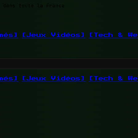
 dans toute la France
més]
[Jeux Vidéos]
[Tech & We
més]
[Jeux Vidéos]
[Tech & We