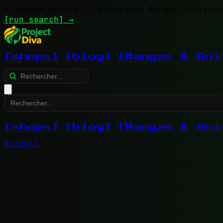
> system_online
// Boutiques Mangas indexées
[run search]
→
[shops]
[blog]
[Mangas & Ani
[shops]
[blog]
[Mangas & Ani
Accueil