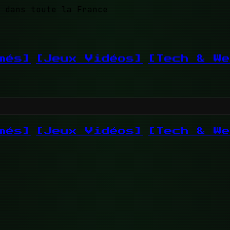
 dans toute la France
més]
[Jeux Vidéos]
[Tech & We
més]
[Jeux Vidéos]
[Tech & We