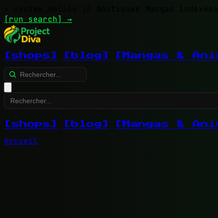
> system_online
// Boutiques Mangas indexées
[run search]
→
[shops]
[blog]
[Mangas & Ani
[shops]
[blog]
[Mangas & Ani
Accueil